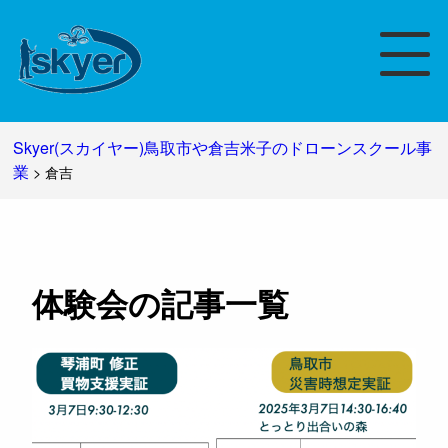
Skyer(スカイヤー)鳥取市や倉吉米子のドローンスクール事
業
>
倉吉
体験会の記事一覧