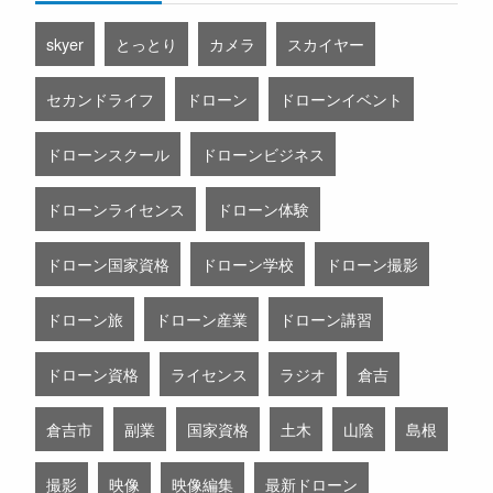
skyer
とっとり
カメラ
スカイヤー
セカンドライフ
ドローン
ドローンイベント
ドローンスクール
ドローンビジネス
ドローンライセンス
ドローン体験
ドローン国家資格
ドローン学校
ドローン撮影
ドローン旅
ドローン産業
ドローン講習
ドローン資格
ライセンス
ラジオ
倉吉
倉吉市
副業
国家資格
土木
山陰
島根
撮影
映像
映像編集
最新ドローン