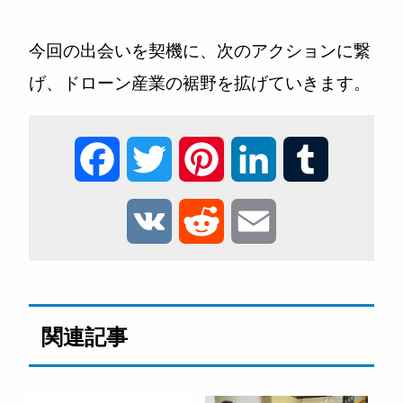
今回の出会いを契機に、次のアクションに繋
げ、ドローン産業の裾野を拡げていきます。
F
T
P
L
T
a
w
i
i
u
V
R
E
c
i
n
n
m
K
e
m
e
t
t
k
b
d
a
関連記事
b
t
e
e
l
d
i
o
e
r
d
r
i
l