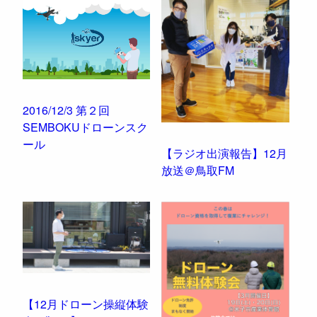
o
r
e
I
t
k
s
n
t
2016/12/3 第２回
SEMBOKUドローンスク
ール
【ラジオ出演報告】12月
放送＠鳥取FM
【12月ドローン操縦体験