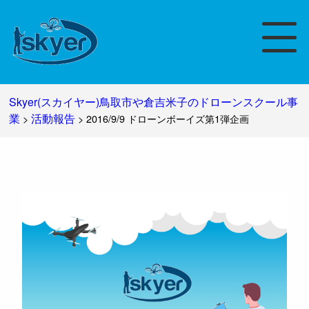
Skyer(スカイヤー)鳥取市や倉吉米子のドローンスクール事
業
活動報告
>
>
2016/9/9 ドローンボーイズ第1弾企画