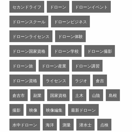
セカンドライフ
ドローン
ドローンイベント
ドローンスクール
ドローンビジネス
ドローンライセンス
ドローン体験
ドローン国家資格
ドローン学校
ドローン撮影
ドローン旅
ドローン産業
ドローン講習
ドローン資格
ライセンス
ラジオ
倉吉
倉吉市
副業
国家資格
土木
山陰
島根
撮影
映像
映像編集
最新ドローン
水中ドローン
海洋
測量
潜水士
点検