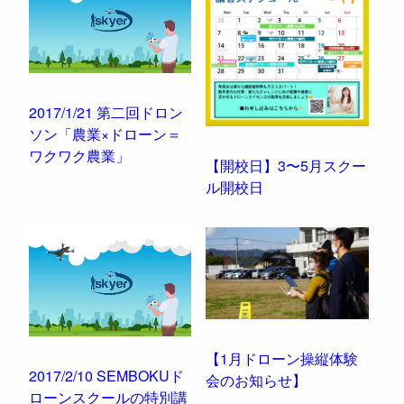
t
k
s
n
t
2017/1/21 第二回ドロン
ソン「農業×ドローン＝
ワクワク農業」
【開校日】3〜5月スクー
ル開校日
【1月ドローン操縦体験
2017/2/10 SEMBOKUド
会のお知らせ】
ローンスクールの特別講