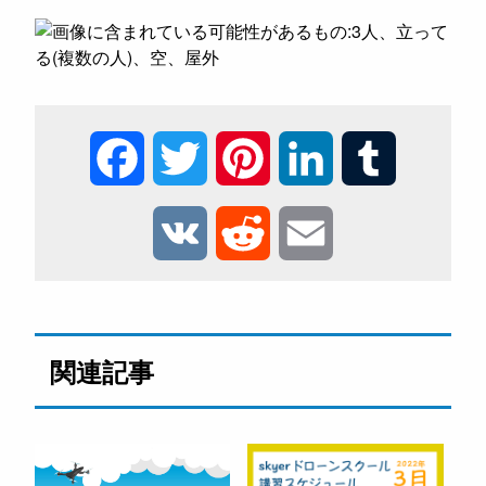
F
T
P
L
T
a
w
i
i
u
V
R
E
c
i
n
n
m
K
e
m
e
t
t
k
b
d
a
関連記事
b
t
e
e
l
d
i
o
e
r
d
r
i
l
o
r
e
I