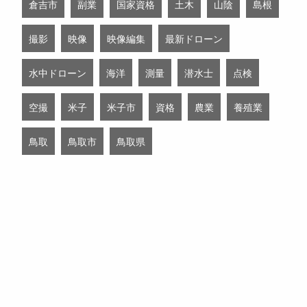
倉吉市
副業
国家資格
土木
山陰
島根
撮影
映像
映像編集
最新ドローン
水中ドローン
海洋
測量
潜水士
点検
空撮
米子
米子市
資格
農業
養殖業
鳥取
鳥取市
鳥取県