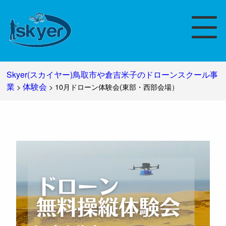
Skyer(スカイヤー)鳥取市や倉吉米子のドローンスクール事
業
体験会
>
>
10月ドローン体験会(東部・西部会場）