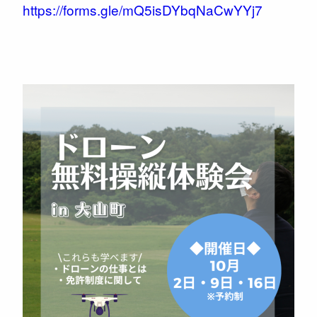
https://forms.gle/mQ5isDYbqNaCwYYj7