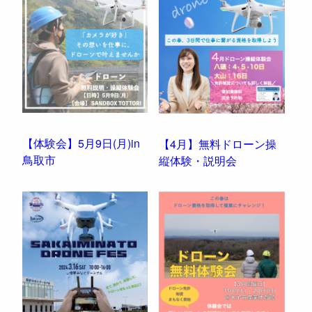
o
r
e
I
t
k
s
n
t
【体験会】5月9日(月)in
【4月】無料ドローン操
鳥取市
縦体験・説明会