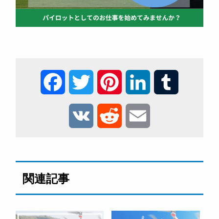
F
T
P
L
T
a
w
i
i
u
V
R
E
c
i
n
n
m
K
e
m
e
t
t
k
b
d
a
関連記事
b
t
e
e
l
d
i
o
e
r
d
r
i
l