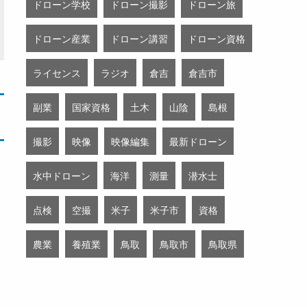
ドローン学校
ドローン撮影
ドローン旅
ドローン産業
ドローン講習
ドローン資格
ライセンス
ラジオ
倉吉
倉吉市
副業
国家資格
土木
山陰
島根
撮影
映像
映像編集
最新ドローン
水中ドローン
海洋
測量
潜水士
点検
空撮
米子
米子市
資格
農業
養殖業
鳥取
鳥取市
鳥取県