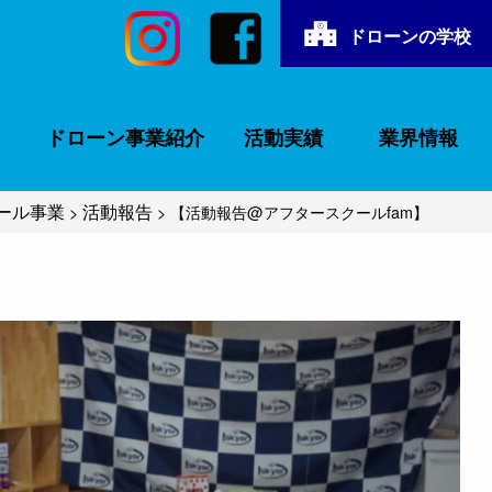
ドローンの学校
ドローン事業紹介
活動実績
業界情報
クール事業
活動報告
>
>
【活動報告@アフタースクールfam】