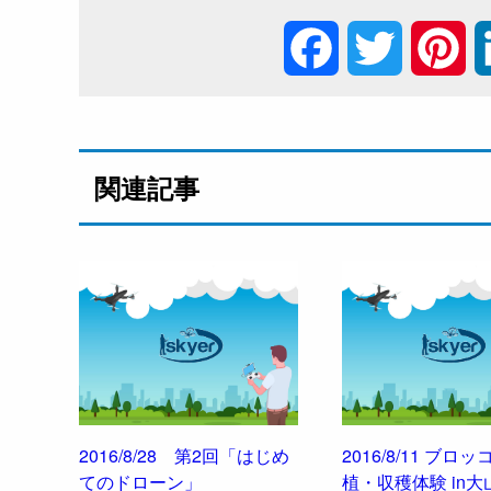
F
T
P
a
w
i
c
i
n
関連記事
e
t
t
b
t
e
o
e
r
o
r
e
k
s
2016/8/28 第2回「はじめ
2016/8/11 ブロ
てのドローン」
植・収穫体験 in大
t