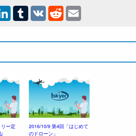
L
T
V
R
E
i
u
K
e
m
n
m
d
a
k
b
d
i
e
l
i
l
d
r
t
I
n
ッコリー定
2016/10/9 第4回「はじめて
山
のドローン」